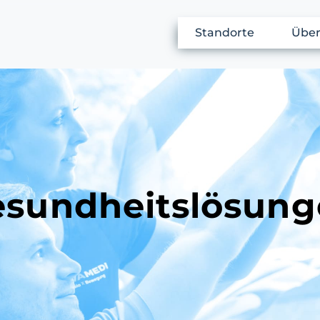
Standorte
Über
sundheits­lösun